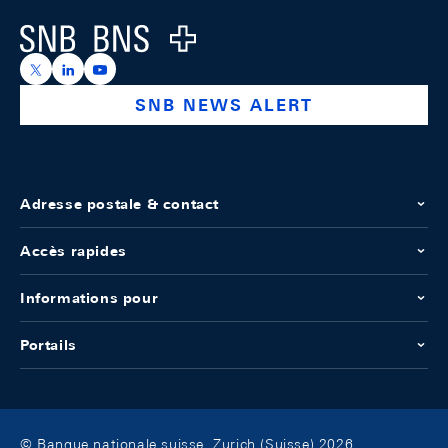
Logo
https://x.com/snb_bns
https://ch.linkedin.com/company/swiss-national-ba
https://www.youtube.com/@swissnationalbank
SNB NEWS ALERT
Adresse postale & contact
Accès rapides
Informations pour
Portails
© Banque nationale suisse, Zurich (Suisse) 2026