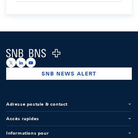
Footer
Logo
https://x.com/snb_bns
https://ch.linkedin.com/company/swiss-national-ba
https://www.youtube.com/@swissnationalbank
SNB NEWS ALERT
Adresse postale & contact
Accès rapides
Informations pour