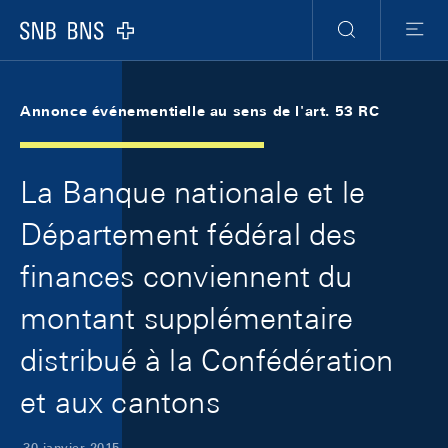
Skip Links Navigation
Header
Meta Navigation
Logo
Recherche
Menu
Annonce événementielle au sens de l'art. 53 RC
La Banque nationale et le
Département fédéral des
finances conviennent du
montant supplémentaire
distribué à la Confédération
et aux cantons
30 janvier 2015