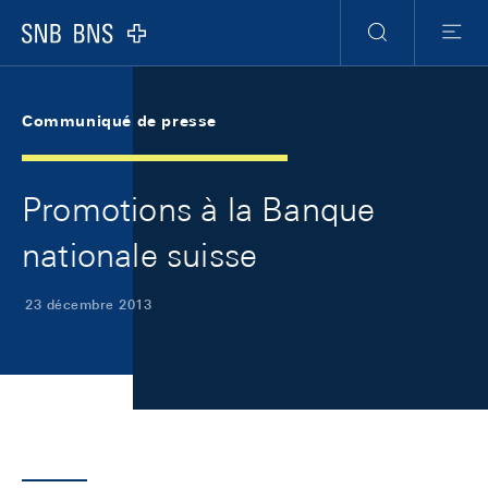
Skip Links Navigation
Header
Meta Navigation
Logo
Recherche
Menu
Communiqué de presse
Promotions à la Banque
nationale suisse
23 décembre 2013