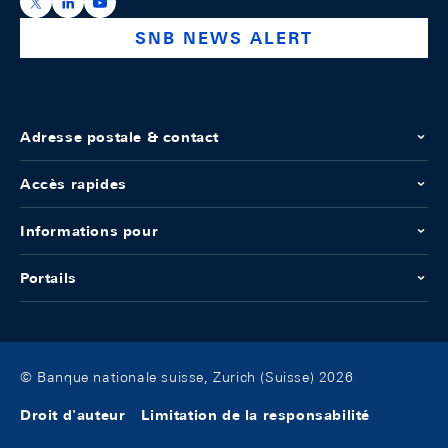
https://x.com/snb_bns
https://ch.linkedin.com/company/swiss-national-ba
https://www.youtube.com/@swissnationalbank
SNB NEWS ALERT
Adresse postale & contact
Accès rapides
Informations pour
Portails
© Banque nationale suisse, Zurich (Suisse) 2026
Droit d'auteur
Limitation de la responsabilité