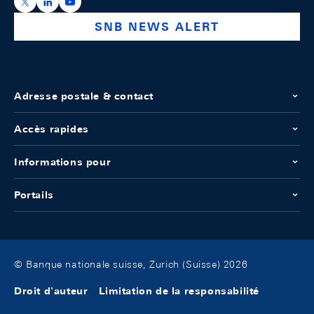
https://x.com/snb_bns
https://ch.linkedin.com/company/swiss-national-ba
https://www.youtube.com/@swissnationalbank
SNB NEWS ALERT
Adresse postale & contact
Accès rapides
Informations pour
Portails
© Banque nationale suisse, Zurich (Suisse) 2026
Droit d'auteur
Limitation de la responsabilité