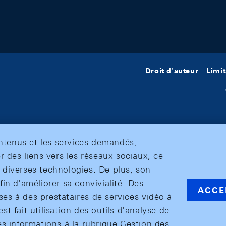
Droit d'auteur
Limit
ontenus et les services demandés,
r des liens vers les réseaux sociaux, ce
et diverses technologies. De plus, son
in d'améliorer sa convivialité. Des
ACCE
s à des prestataires de services vidéo à
est fait utilisation des outils d'analyse de
es informations à la rubrique Gestion des