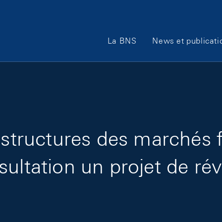
Main Navigation
La BNS
News et publicati
astructures des marchés 
ultation un projet de rév