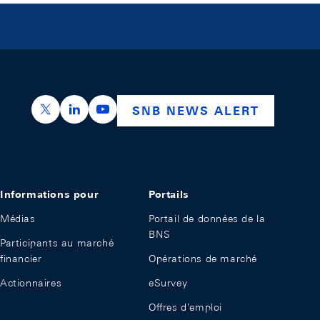
https://x.com/snb_bns
https://ch.linkedin.com/company/swiss-nation
https://www.youtube.com/@swissnation
SNB NEWS ALERT
Informations pour
Portails
Médias
Portail de données de la
BNS
Participants au marché
financier
Opérations de marché
Actionnaires
eSurvey
Offres d'emploi