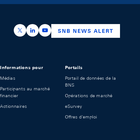
https://x.com/snb_bns
https://ch.linkedin.com/company/swiss-nation
https://www.youtube.com/@swissnation
SNB NEWS ALERT
Informations pour
Portails
Médias
Portail de données de la
BNS
Participants au marché
financier
Opérations de marché
Actionnaires
eSurvey
Offres d'emploi