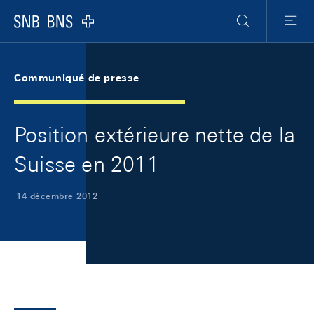
Skip Links Navigation
Header
Meta Navigation
Logo
Recherche
Menu
Communiqué de presse
Position extérieure nette de la
Suisse en 2011
14 décembre 2012