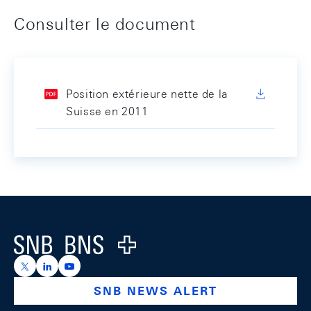
Consulter le document
Position extérieure nette de la
Suisse en 2011
Footer
Logo
https://x.com/snb_bns
https://ch.linkedin.com/company/swiss-national-ba
https://www.youtube.com/@swissnationalbank
SNB NEWS ALERT