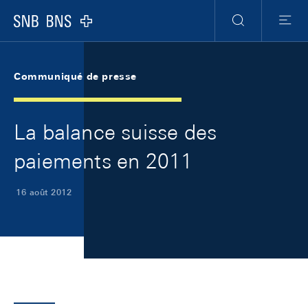
Skip Links Navigation
Header
Meta Navigation
Logo
Recherche
Menu
Communiqué de presse
La balance suisse des
paiements en 2011
16 août 2012