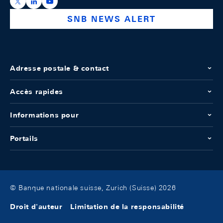
https://x.com/snb_bns
https://ch.linkedin.com/company/swiss-national-ba
https://www.youtube.com/@swissnationalbank
SNB NEWS ALERT
Adresse postale & contact
Accès rapides
Informations pour
Portails
© Banque nationale suisse, Zurich (Suisse) 2026
Droit d'auteur
Limitation de la responsabilité