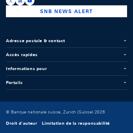
https://x.com/snb_bns
https://ch.linkedin.com/company/swiss-national-ba
https://www.youtube.com/@swissnationalbank
SNB NEWS ALERT
Adresse postale & contact
Accès rapides
Informations pour
Portails
© Banque nationale suisse, Zurich (Suisse) 2026
Droit d'auteur
Limitation de la responsabilité