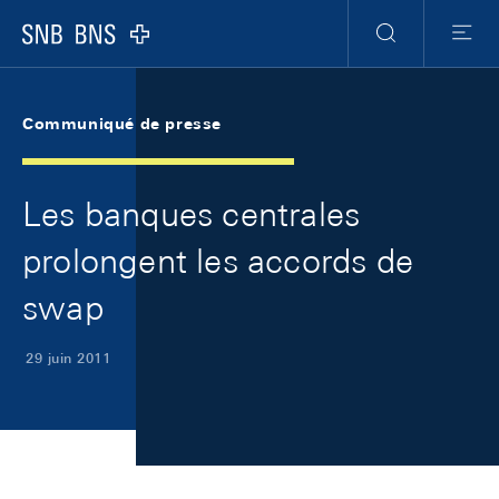
Skip Links Navigation
Header
Meta Navigation
Logo
Recherche
Menu
Communiqué de presse
Les banques centrales
prolongent les accords de
swap
29 juin 2011