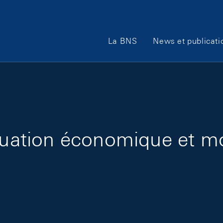
Main Navigation
La BNS
News et publicati
ituation économique et m