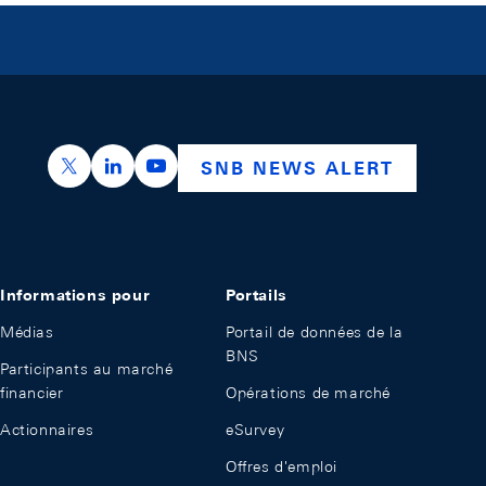
https://x.com/snb_bns
https://ch.linkedin.com/company/swiss-nation
https://www.youtube.com/@swissnation
SNB NEWS ALERT
Informations pour
Portails
Médias
Portail de données de la
BNS
Participants au marché
financier
Opérations de marché
Actionnaires
eSurvey
Offres d'emploi