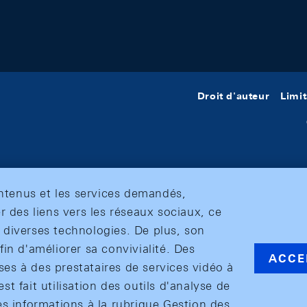
Droit d'auteur
Limit
ontenus et les services demandés,
r des liens vers les réseaux sociaux, ce
et diverses technologies. De plus, son
in d'améliorer sa convivialité. Des
ACCE
s à des prestataires de services vidéo à
est fait utilisation des outils d'analyse de
es informations à la rubrique Gestion des