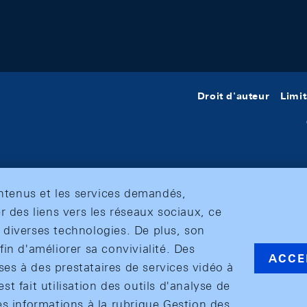
Droit d'auteur
Limit
ontenus et les services demandés,
r des liens vers les réseaux sociaux, ce
et diverses technologies. De plus, son
in d'améliorer sa convivialité. Des
ACCE
s à des prestataires de services vidéo à
est fait utilisation des outils d'analyse de
es informations à la rubrique Gestion des