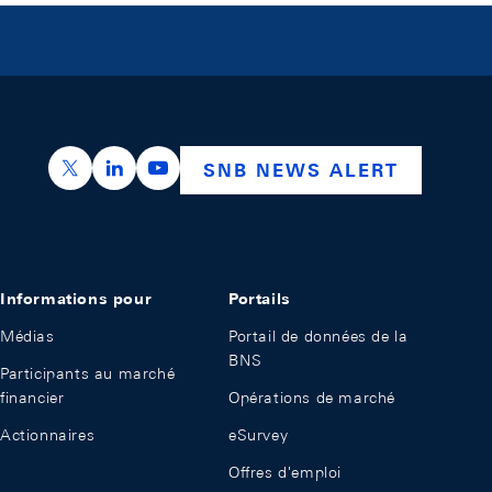
https://x.com/snb_bns
https://ch.linkedin.com/company/swiss-nation
https://www.youtube.com/@swissnation
SNB NEWS ALERT
Informations pour
Portails
Médias
Portail de données de la
BNS
Participants au marché
financier
Opérations de marché
Actionnaires
eSurvey
Offres d'emploi