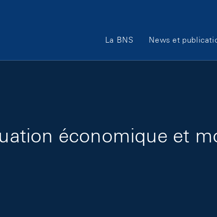
Main Navigation
La BNS
News et publicati
ituation économique et m