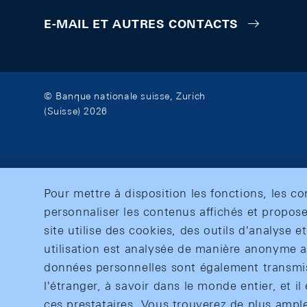
E-MAIL ET AUTRES CONTACTS
© Banque nationale suisse, Zurich
(Suisse) 2026
Pour mettre à disposition les fonctions, les c
personnaliser les contenus affichés et propose
site utilise des cookies, des outils d'analyse 
utilisation est analysée de manière anonyme af
données personnelles sont également transmise
l'étranger, à savoir dans le monde entier, et il 
ces prestataires. Vous trouverez de plus ampl