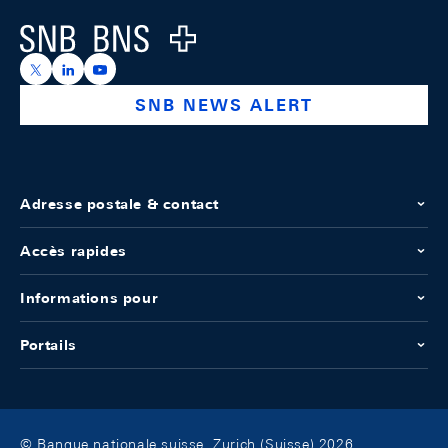
Logo
https://x.com/snb_bns
https://ch.linkedin.com/company/swiss-national-ba
https://www.youtube.com/@swissnationalbank
SNB NEWS ALERT
Adresse postale & contact
Accès rapides
Informations pour
Portails
© Banque nationale suisse, Zurich (Suisse) 2026