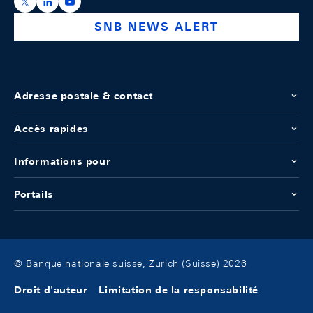
https://x.com/snb_bns
https://ch.linkedin.com/company/swiss-national-ba
https://www.youtube.com/@swissnationalbank
SNB NEWS ALERT
Adresse postale & contact
Accès rapides
Informations pour
Portails
© Banque nationale suisse, Zurich (Suisse) 2026
Droit d'auteur
Limitation de la responsabilité