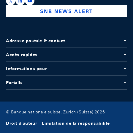
https://x.com/snb_bns
https://ch.linkedin.com/company/swiss-national-ba
https://www.youtube.com/@swissnationalbank
SNB NEWS ALERT
Adresse postale & contact
Accès rapides
Informations pour
Portails
© Banque nationale suisse, Zurich (Suisse) 2026
Droit d'auteur
Limitation de la responsabilité