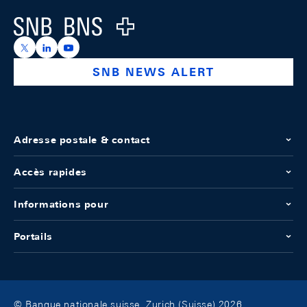
Logo
https://x.com/snb_bns
https://ch.linkedin.com/company/swiss-national-ba
https://www.youtube.com/@swissnationalbank
SNB NEWS ALERT
Adresse postale & contact
Accès rapides
Informations pour
Portails
© Banque nationale suisse, Zurich (Suisse) 2026