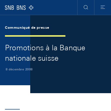
Skip Links Navigation
Header
Meta Navigation
Logo
Recherche
Menu
Communiqué de presse
Promotions à la Banque
nationale suisse
8 décembre 2008