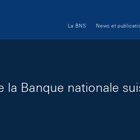
Main Navigation
La BNS
News et publicati
e la Banque nationale su