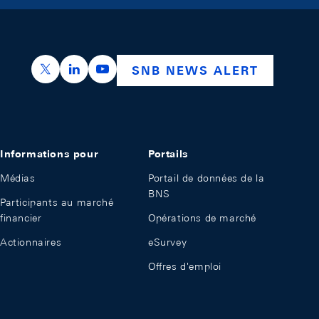
https://x.com/snb_bns
https://ch.linkedin.com/company/swiss-nation
https://www.youtube.com/@swissnation
SNB NEWS ALERT
Informations pour
Portails
Médias
Portail de données de la
BNS
Participants au marché
financier
Opérations de marché
Actionnaires
eSurvey
Offres d'emploi