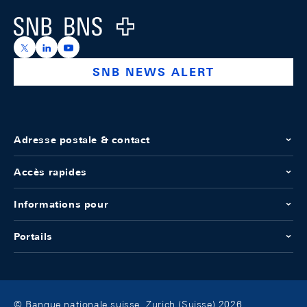
Logo
https://x.com/snb_bns
https://ch.linkedin.com/company/swiss-national-ba
https://www.youtube.com/@swissnationalbank
SNB NEWS ALERT
Adresse postale & contact
Accès rapides
Informations pour
Portails
© Banque nationale suisse, Zurich (Suisse) 2026