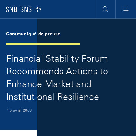
Skip Links Navigation
Header
Meta Navigation
Logo
Recherche
Menu
Communiqué de presse
Financial Stability Forum
Recommends Actions to
Enhance Market and
Institutional Resilience
15 avril 2008