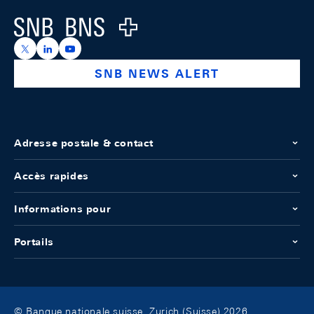
Logo
https://x.com/snb_bns
https://ch.linkedin.com/company/swiss-national-ba
https://www.youtube.com/@swissnationalbank
SNB NEWS ALERT
Adresse postale & contact
Accès rapides
Informations pour
Portails
© Banque nationale suisse, Zurich (Suisse) 2026