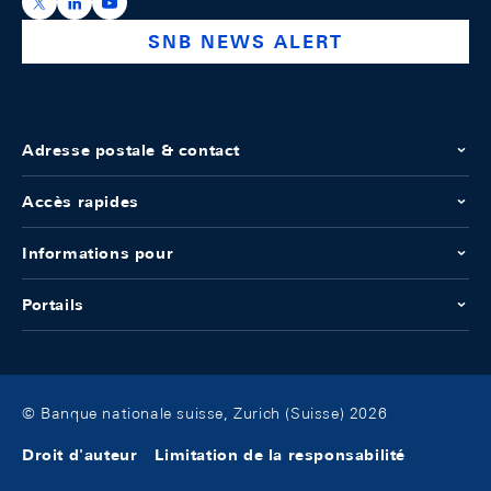
https://x.com/snb_bns
https://ch.linkedin.com/company/swiss-national-ba
https://www.youtube.com/@swissnationalbank
SNB NEWS ALERT
Adresse postale & contact
Accès rapides
Informations pour
Portails
© Banque nationale suisse, Zurich (Suisse) 2026
Droit d'auteur
Limitation de la responsabilité