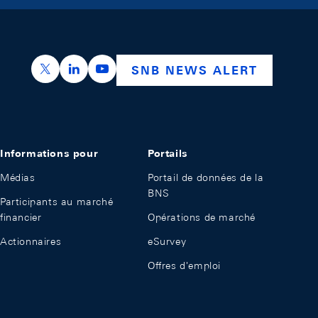
https://x.com/snb_bns
https://ch.linkedin.com/company/swiss-nation
https://www.youtube.com/@swissnation
SNB NEWS ALERT
Informations pour
Portails
Médias
Portail de données de la
BNS
Participants au marché
financier
Opérations de marché
Actionnaires
eSurvey
Offres d'emploi