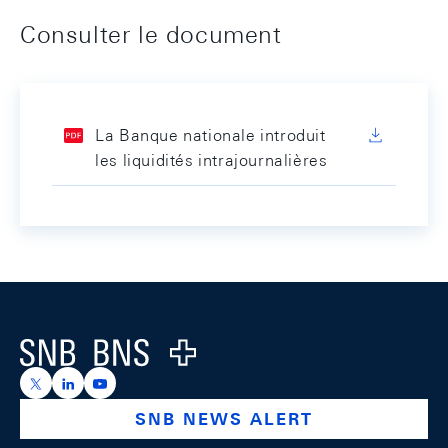
Consulter le document
La Banque nationale introduit
les liquidités intrajournalières
Footer
Logo
https://x.com/snb_bns
https://ch.linkedin.com/company/swiss-national-ba
https://www.youtube.com/@swissnationalbank
SNB NEWS ALERT