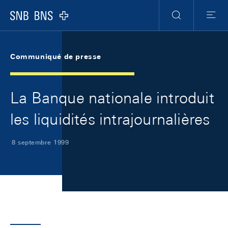
Skip Links Navigation
Header
Meta Navigation
Logo
Recherche
Menu
Communiqué de presse
La Banque nationale introduit
les liquidités intrajournalières
8 septembre 1999