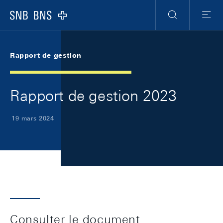
Skip Links Navigation
Header
Meta Navigation
Logo
Recherche
Menu
Rapport de gestion
Rapport de gestion 2023
19 mars 2024
Consulter le document