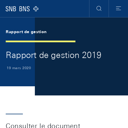
Skip Links Navigation
Header
Meta Navigation
Logo
Recherche
Menu
Rapport de gestion
Rapport de gestion 2019
19 mars 2020
Consulter le document