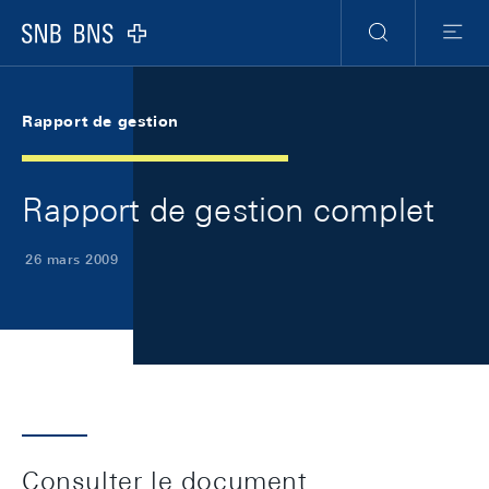
Skip Links Navigation
Header
Meta Navigation
Logo
Recherche
Menu
Rapport de gestion
Rapport de gestion complet
26 mars 2009
Consulter le document