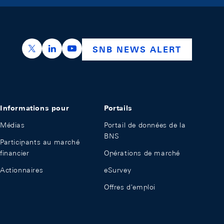
https://x.com/snb_bns
https://ch.linkedin.com/company/swiss-nation
https://www.youtube.com/@swissnation
SNB NEWS ALERT
Informations pour
Portails
Médias
Portail de données de la
BNS
Participants au marché
financier
Opérations de marché
Actionnaires
eSurvey
Offres d'emploi