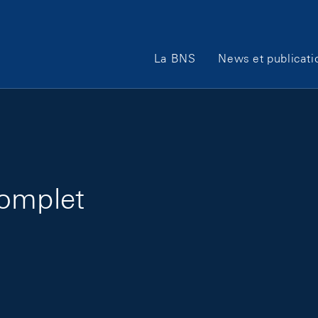
Main Navigation
La BNS
News et publicati
complet