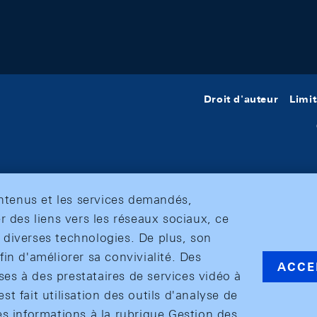
Droit d'auteur
Limit
ontenus et les services demandés,
r des liens vers les réseaux sociaux, ce
et diverses technologies. De plus, son
in d'améliorer sa convivialité. Des
ACCE
s à des prestataires de services vidéo à
est fait utilisation des outils d'analyse de
es informations à la rubrique Gestion des