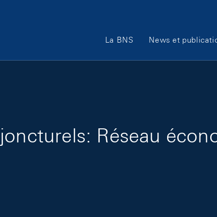
Main Navigation
La BNS
News et publicati
joncturels: Réseau écono