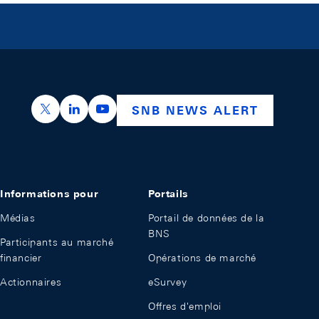
https://x.com/snb_bns
https://ch.linkedin.com/company/swiss-nation
https://www.youtube.com/@swissnation
SNB NEWS ALERT
Informations pour
Portails
Médias
Portail de données de la
BNS
Participants au marché
financier
Opérations de marché
Actionnaires
eSurvey
Offres d'emploi