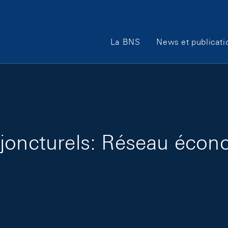
Main Navigation
La BNS
News et publicati
joncturels: Réseau écono