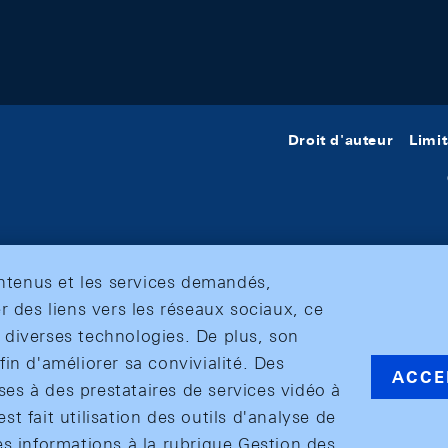
Droit d'auteur
Limit
ontenus et les services demandés,
r des liens vers les réseaux sociaux, ce
et diverses technologies. De plus, son
in d'améliorer sa convivialité. Des
ACCE
s à des prestataires de services vidéo à
est fait utilisation des outils d'analyse de
es informations à la rubrique Gestion des