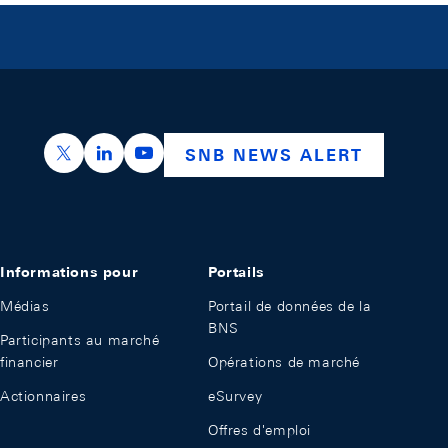
https://x.com/snb_bns
https://ch.linkedin.com/company/swiss-nation
https://www.youtube.com/@swissnation
SNB NEWS ALERT
Informations pour
Portails
Médias
Portail de données de la
BNS
Participants au marché
financier
Opérations de marché
Actionnaires
eSurvey
Offres d'emploi