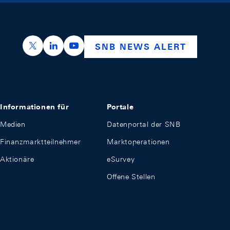
https://x.com/snb_bns
https://ch.linkedin.com/company/swiss-nation
https://www.youtube.com/@swissnation
SNB NEWS ALERT
Informationen für
Portale
Medien
Datenportal der SNB
Finanzmarktteilnehmer
Marktoperationen
Aktionäre
eSurvey
Offene Stellen