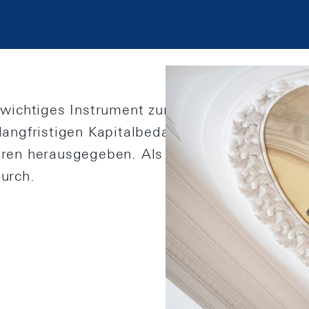
n wichtiges Instrument zur Mittelaufnahme am
langfristigen Kapitalbedarfs des Bundes. Die
hren herausgegeben. Als Bankier des Bundes 
urch.