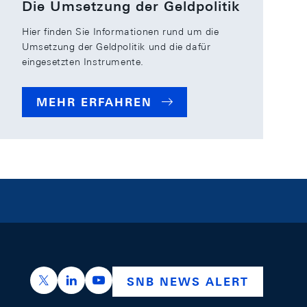
Die Umsetzung der Geldpolitik
Hier finden Sie Informationen rund um die
Umsetzung der Geldpolitik und die dafür
eingesetzten Instrumente.
MEHR ERFAHREN
https://x.com/snb_bns
https://ch.linkedin.com/company/swiss-nation
https://www.youtube.com/@swissnation
SNB NEWS ALERT