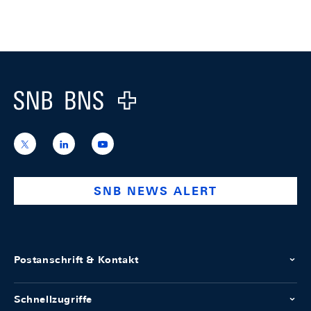
Footer
Logo
https://x.com/snb_bns
https://ch.linkedin.com/company/swiss-
https://www.youtube.com/@swissnation
national-
bank
SNB NEWS ALERT
Postanschrift & Kontakt
Schnellzugriffe