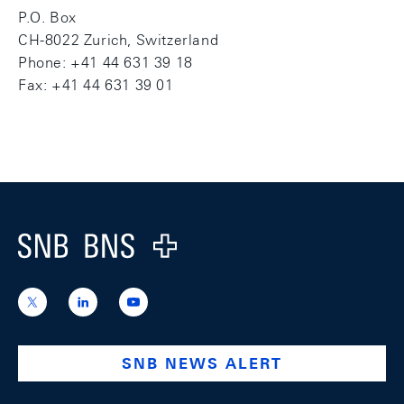
P.O. Box
CH-8022 Zurich, Switzerland
Phone: +41 44 631 39 18
Fax: +41 44 631 39 01
Footer
Logo
https://x.com/snb_bns
https://ch.linkedin.com/company/swiss-
https://www.youtube.com/@swissnation
national-
bank
SNB NEWS ALERT