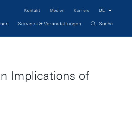
Meta
Kontakt
Medien
Karriere
DE
Navigation
onen
Services & Veranstaltungen
Suche
Implications of