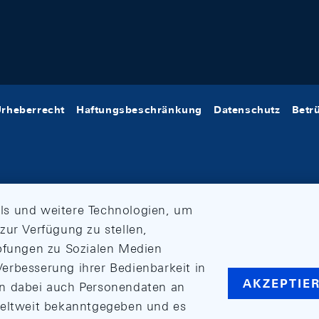
rheberrecht
Haftungsbeschränkung
Datenschutz
Betr
ls und weitere Technologien, um
zur Verfügung zu stellen,
üpfungen zu Sozialen Medien
erbesserung ihrer Bedienbarkeit in
AKZEPTIE
en dabei auch Personendaten an
weltweit bekanntgegeben und es