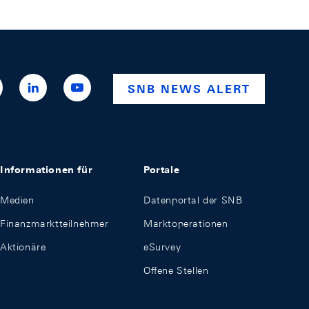
ttps://x.com/snb_bns
https://ch.linkedin.com/company/swiss-
https://www.youtube.com/@swissnationalba
SNB NEWS ALERT
national-
bank
Informationen für
Portale
Medien
Datenportal der SNB
Finanzmarktteilnehmer
Marktoperationen
Aktionäre
eSurvey
Offene Stellen