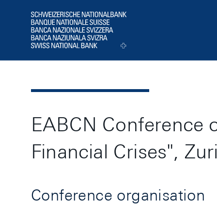
Header
Logo
EABCN Conference o
Financial Crises", Zu
Conference organisation