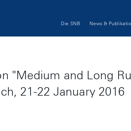
Hauptnavigation
Die SNB
News & Publikati
n "Medium and Long Run 
rich, 21-22 January 2016