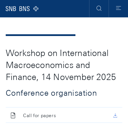
Header
Meta
Navigation
Logo
Suche
Menu
Workshop on International
Macroeconomics and
Finance, 14 November 2025
Conference organisation
Call for papers