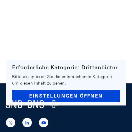
Erforderliche Kategorie: Drittanbieter
Bitte akzeptieren Sie die entsprechende Kategorie,
um diesen Inhalt zu sehen.
Footer
EINSTELLUNGEN ÖFFNEN
Logo
https://x.com/snb_bns
https://ch.linkedin.com/company/swiss-
https://www.youtube.com/@swissnation
national-
bank