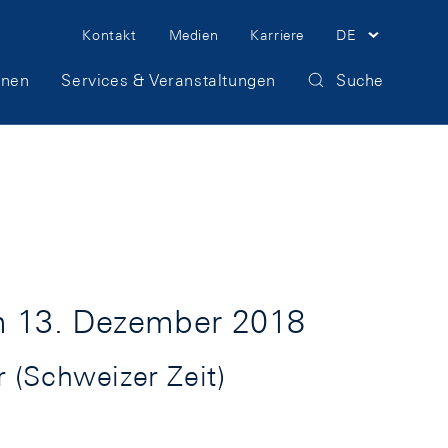
Meta
Kontakt
Medien
Karriere
DE
Navigation
onen
Services & Veranstaltungen
Suche
m 13. Dezember 2018
(Schweizer Zeit)