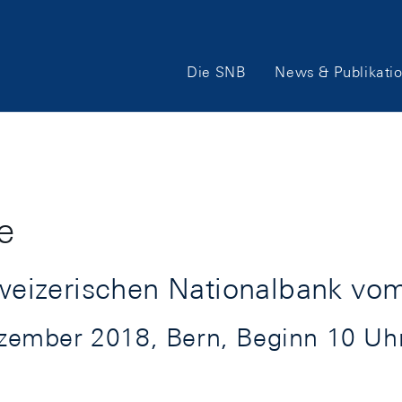
Hauptnavigation
Die SNB
News & Publikati
e
eizerischen Nationalbank vo
ember 2018, Bern, Beginn 10 Uhr 