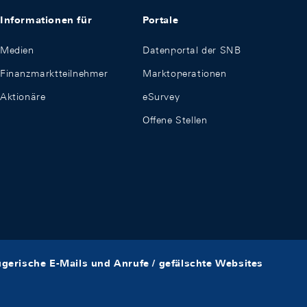
Informationen für
Portale
Medien
Datenportal der SNB
Finanzmarktteilnehmer
Marktoperationen
Aktionäre
eSurvey
Offene Stellen
ügerische E-Mails und Anrufe / gefälschte Websites