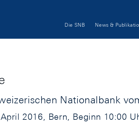
Hauptnavigation
Die SNB
News & Publikati
e
eizerischen Nationalbank vom
pril 2016, Bern, Beginn 10:00 Uh