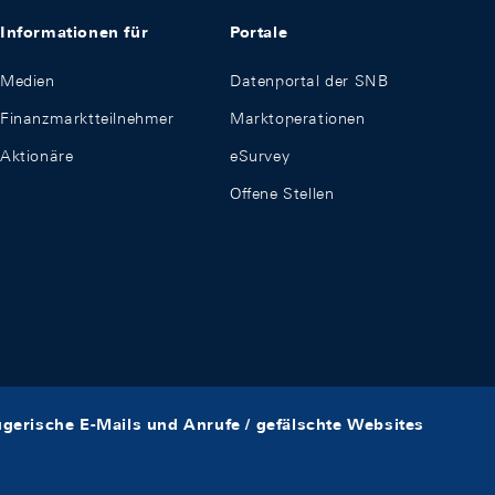
Informationen für
Portale
Medien
Datenportal der SNB
Finanzmarktteilnehmer
Marktoperationen
Aktionäre
eSurvey
Offene Stellen
ügerische E-Mails und Anrufe / gefälschte Websites