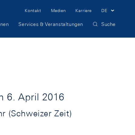
Meta
Kontakt
Medien
Karriere
DE
Navigation
onen
Services & Veranstaltungen
Suche
 6. April 2016
r (Schweizer Zeit)