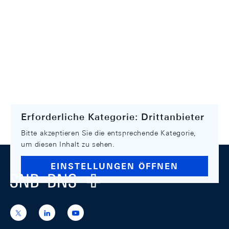
Erforderliche Kategorie: Drittanbieter
Bitte akzeptieren Sie die entsprechende Kategorie,
um diesen Inhalt zu sehen.
Footer
EINSTELLUNGEN ÖFFNEN
Logo
https://x.com/snb_bns
https://ch.linkedin.com/company/swiss-
https://www.youtube.com/@swissnation
national-
bank