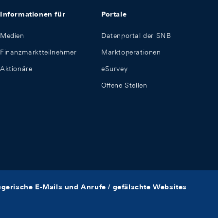
Informationen für
Portale
Medien
Datenportal der SNB
Finanzmarktteilnehmer
Marktoperationen
Aktionäre
eSurvey
Offene Stellen
ügerische E-Mails und Anrufe / gefälschte Websites