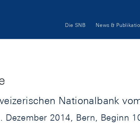
Hauptnavigation
Die SNB
News & Publikati
e
eizerischen Nationalbank vo
 Dezember 2014, Bern, Beginn 10: