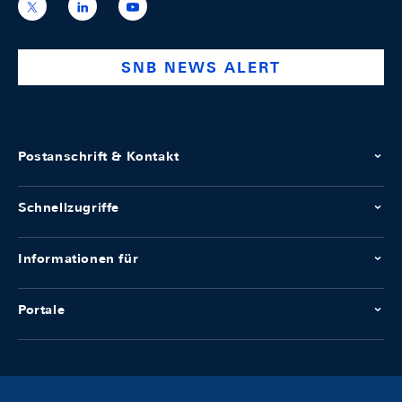
https://x.com/snb_bns
https://ch.linkedin.com/company/swiss-
https://www.youtube.com/@swissnation
national-
bank
SNB NEWS ALERT
Postanschrift & Kontakt
Schnellzugriffe
Informationen für
Portale