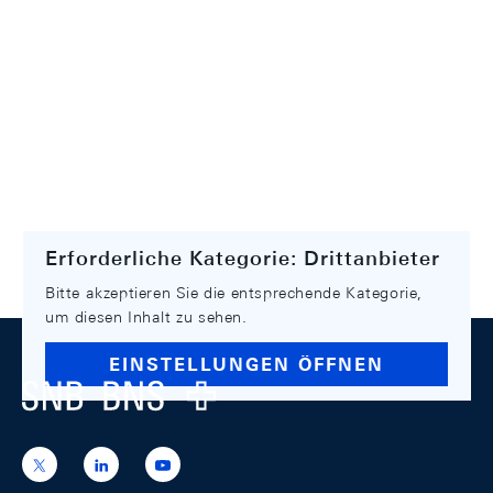
Erforderliche Kategorie: Drittanbieter
Bitte akzeptieren Sie die entsprechende Kategorie,
um diesen Inhalt zu sehen.
Footer
EINSTELLUNGEN ÖFFNEN
Logo
https://x.com/snb_bns
https://ch.linkedin.com/company/swiss-
https://www.youtube.com/@swissnation
national-