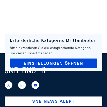
Erforderliche Kategorie: Drittanbieter
Bitte akzeptieren Sie die entsprechende Kategorie,
um diesen Inhalt zu sehen.
Footer
EINSTELLUNGEN ÖFFNEN
Logo
https://x.com/snb_bns
https://ch.linkedin.com/company/swiss-
https://www.youtube.com/@swissnation
national-
bank
SNB NEWS ALERT