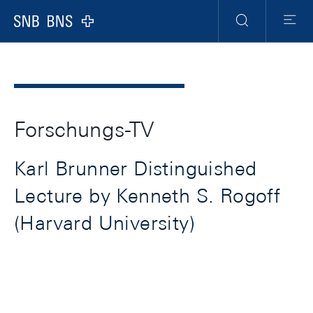
Header
Meta
Navigation
Logo
Suche
Menu
Forschungs-TV
Karl Brunner Distinguished
Lecture by Kenneth S. Rogoff
(Harvard University)