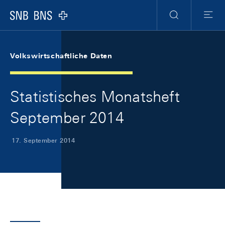
Skip Links Navigation
Header
Meta Navigation
Logo
Suche
Menu
Volkswirtschaftliche Daten
Statistisches Monatsheft
September 2014
17. September 2014