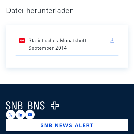
Datei herunterladen
Statistisches Monatsheft
September 2014
Footer
Logo
https://x.com/snb_bns
https://ch.linkedin.com/company/swiss-national-ba
https://www.youtube.com/@swissnationalbank
SNB NEWS ALERT