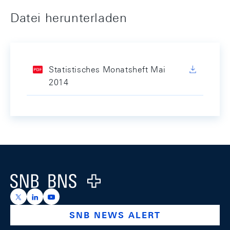
Datei herunterladen
Statistisches Monatsheft Mai
2014
Footer
Logo
https://x.com/snb_bns
https://ch.linkedin.com/company/swiss-national-ba
https://www.youtube.com/@swissnationalbank
SNB NEWS ALERT