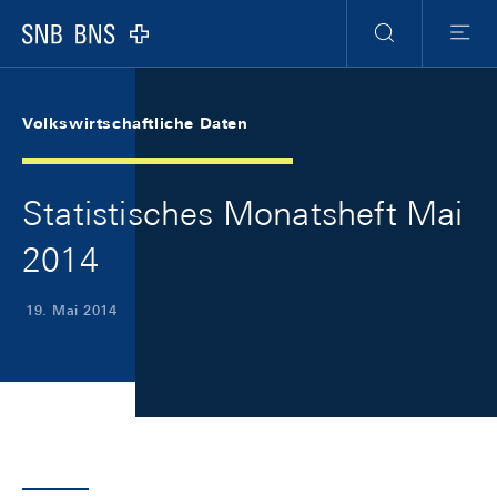
Skip Links Navigation
Header
Meta Navigation
Logo
Suche
Menu
Volkswirtschaftliche Daten
Statistisches Monatsheft Mai
2014
19. Mai 2014