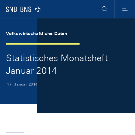
Skip Links Navigation
Header
Meta Navigation
Logo
Suche
Menu
Volkswirtschaftliche Daten
Statistisches Monatsheft
Januar 2014
17. Januar 2014