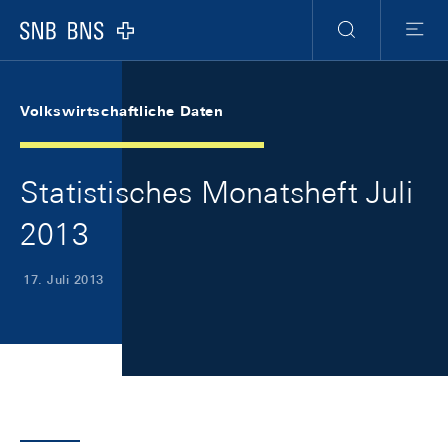
Skip Links Navigation
Header
Meta Navigation
Logo
Suche
Menu
Volkswirtschaftliche Daten
Statistisches Monatsheft Juli
2013
17. Juli 2013