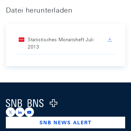
Datei herunterladen
Statistisches Monatsheft Juli
2013
Footer
Logo
https://x.com/snb_bns
https://ch.linkedin.com/company/swiss-national-ba
https://www.youtube.com/@swissnationalbank
SNB NEWS ALERT