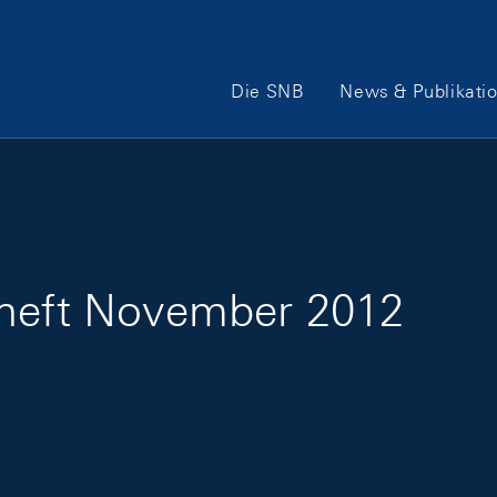
Hauptnavigation
Die SNB
News & Publikati
sheft November 2012