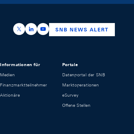
https://x.com/snb_bns
https://ch.linkedin.com/company/swiss-nation
https://www.youtube.com/@swissnation
SNB NEWS ALERT
Informationen für
Portale
Medien
Datenportal der SNB
Finanzmarktteilnehmer
Marktoperationen
Aktionäre
eSurvey
Offene Stellen